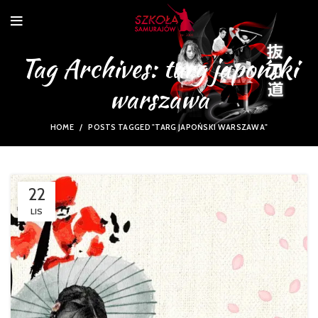
Tag Archives: targ japoński
warszawa
HOME
POSTS TAGGED "TARG JAPOŃSKI WARSZAWA"
22
LIS