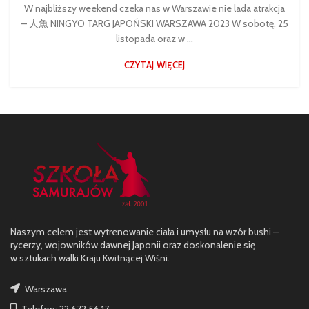
W najbliższy weekend czeka nas w Warszawie nie lada atrakcja
– 人魚 NINGYO TARG JAPOŃSKI WARSZAWA 2023 W sobotę, 25
listopada oraz w ...
CZYTAJ WIĘCEJ
Naszym celem jest wytrenowanie ciała i umysłu na wzór bushi –
rycerzy, wojowników dawnej Japonii oraz doskonalenie się
w sztukach walki Kraju Kwitnącej Wiśni.
Warszawa
Telefon: 22 672 56 17