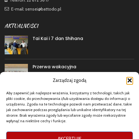
E-mail: sensei@battodo.pl
AKTUALNOŚCI
Tai Kai i 7 dan Shihana
Przerwa wakacyjna
Zarządzaj zgodą
Aby zapewnić jak najlepsze wrażenia, korzystamy z technologii, takich jak
Porando Battodo Tai Kai
pliki cookie, do przechowywania i/lub uzyskiwania dostępu do informacji o
urządzeniu. Zgoda na te technologie pozwoli nam przetwarzać dane, takie
jak zachowanie podczas przeglądania lub unikalne identyfikatory na tej
stronie. Brak wyrażenia zgody lub wycofanie zgody może niekorzystnie
wpłynąć na niektóre cechy i funkcje.
MEDIA
Facebook
AKCEPTUJĘ