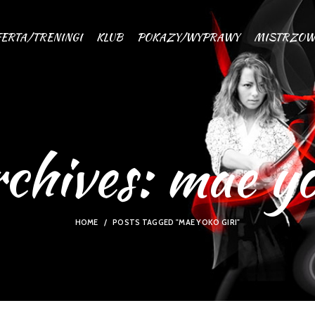
ERTA/TRENINGI
KLUB
POKAZY/WYPRAWY
MISTRZOW
chives: mae yo
HOME
POSTS TAGGED "MAE YOKO GIRI"