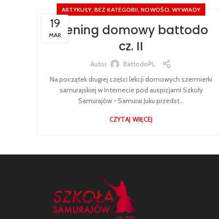
,
,
,
ARTYKUŁY
BEZ KATEGORII
NOWOŚCI
WYWIADY
19
Trening domowy battodo
MAR
cz. II
Autor
BattodoPL
Na początek drugiej części lekcji domowych szermierki
samurajskiej w Internecie pod auspicjami Szkoły
Samurajów - Samurai Juku przedst...
CZYTAJ WIĘCEJ