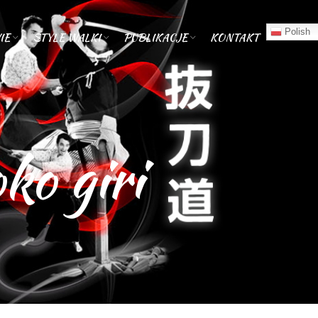
Polish
IE
STYLE WALKI
PUBLIKACJE
KONTAKT
ko giri