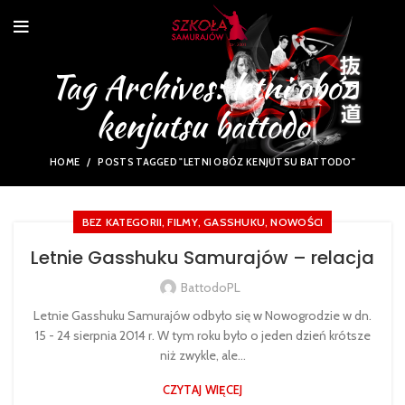
Tag Archives: letni obóz
kenjutsu battodo
HOME
POSTS TAGGED "LETNI OBÓZ KENJUTSU BATTODO"
,
,
,
BEZ KATEGORII
FILMY
GASSHUKU
NOWOŚCI
Letnie Gasshuku Samurajów – relacja
BattodoPL
Letnie Gasshuku Samurajów odbyło się w Nowogrodzie w dn.
15 - 24 sierpnia 2014 r. W tym roku było o jeden dzień krótsze
niż zwykle, ale...
CZYTAJ WIĘCEJ