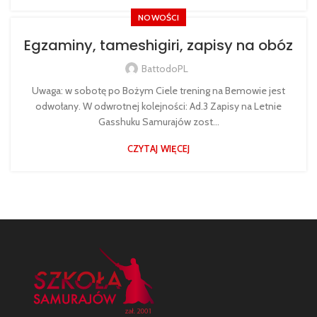
NOWOŚCI
Egzaminy, tameshigiri, zapisy na obóz
BattodoPL
Uwaga: w sobotę po Bożym Ciele trening na Bemowie jest
odwołany. W odwrotnej kolejności: Ad.3 Zapisy na Letnie
Gasshuku Samurajów zost...
CZYTAJ WIĘCEJ