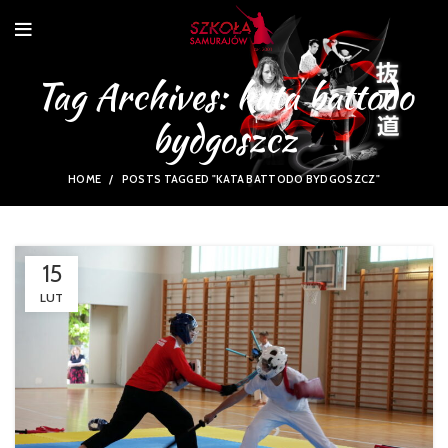
Tag Archives: kata battodo
bydgoszcz
HOME
POSTS TAGGED "KATA BATTODO BYDGOSZCZ"
15
LUT