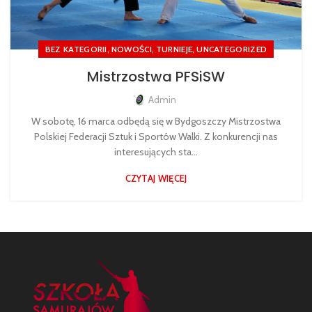
,
,
,
BEZ KATEGORII
NOWOŚCI
TURNIEJE
UNCATEGORIZED
Mistrzostwa PFSiSW
Admin
W sobotę, 16 marca odbędą się w Bydgoszczy Mistrzostwa
Polskiej Federacji Sztuk i Sportów Walki. Z konkurencji nas
interesujących sta...
CZYTAJ WIĘCEJ