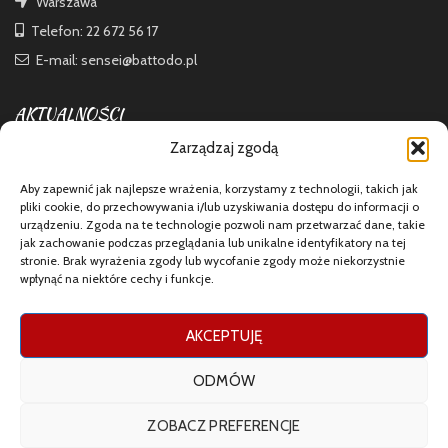
Warszawa
Telefon: 22 672 56 17
E-mail: sensei@battodo.pl
AKTUALNOŚCI
Zarządzaj zgodą
Tai Kai i 7 dan Shihana
Aby zapewnić jak najlepsze wrażenia, korzystamy z technologii, takich jak
pliki cookie, do przechowywania i/lub uzyskiwania dostępu do informacji o
urządzeniu. Zgoda na te technologie pozwoli nam przetwarzać dane, takie
jak zachowanie podczas przeglądania lub unikalne identyfikatory na tej
Przerwa wakacyjna
stronie. Brak wyrażenia zgody lub wycofanie zgody może niekorzystnie
wpłynąć na niektóre cechy i funkcje.
AKCEPTUJĘ
Porando Battodo Tai Kai
ODMÓW
ZOBACZ PREFERENCJE
MEDIA