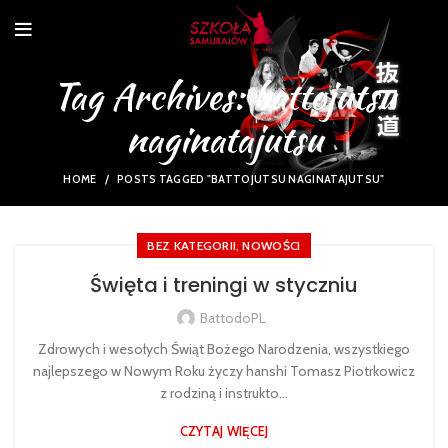
Tag Archives: battojutsu
naginatajutsu
HOME
POSTS TAGGED "BATTOJUTSU NAGINATAJUTSU"
,
BEZ KATEGORII
NOWOŚCI
Święta i treningi w styczniu
BattodoPL
Zdrowych i wesołych Świąt Bożego Narodzenia, wszystkiego
najlepszego w Nowym Roku życzy hanshi Tomasz Piotrkowicz
z rodziną i instrukto...
CZYTAJ WIĘCEJ