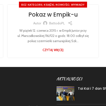
,
,
,
BEZ KATEGORII
KSIĄŻKI
NOWOŚCI
WYWIADY
Pokaz w Empik-u
Autor
BattodoPL
W piątek 12. czerwca 2015 r. w Empik Junior przy
ul. Marszałkowskiej 116/122 o godz. 18.00 odbył się
pokaz szermierki samurajskiej Szk...
CZYTAJ WIĘCEJ
AKTUALNOŚCI
Tai Kai i 7 dan 