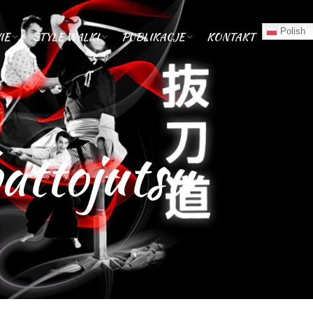
Polish
IE
STYLE WALKI
PUBLIKACJE
KONTAKT
attojutsu