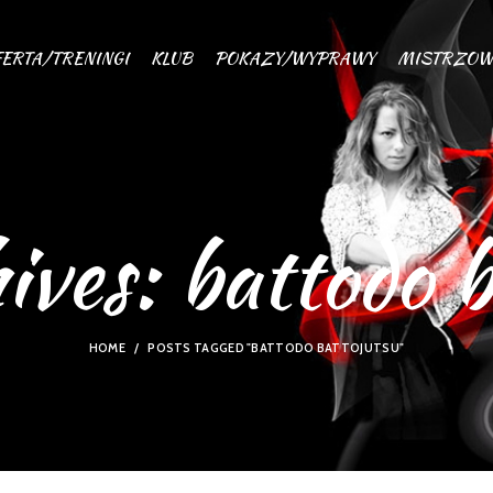
ERTA/TRENINGI
KLUB
POKAZY/WYPRAWY
MISTRZOW
ives: battodo b
HOME
POSTS TAGGED "BATTODO BATTOJUTSU"