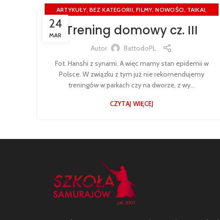
,
,
,
,
,
ARTYKUŁY
BEZ KATEGORII
FILMY
NOWOŚCI
TAIKAI
24
TURNIEJE
Trening domowy cz. III
MAR
Autor
BattodoPL
Fot. Hanshi z synami. A więc mamy stan epidemii w
Polsce. W związku z tym już nie rekomendujemy
treningów w parkach czy na dworze, z wy...
CZYTAJ WIĘCEJ