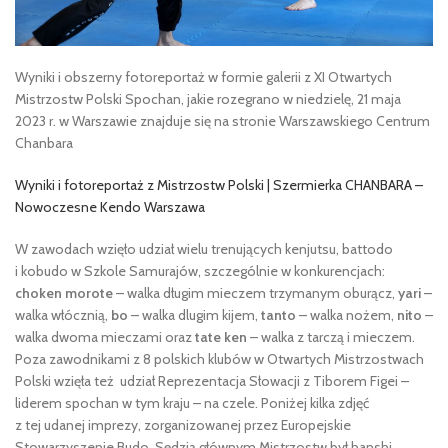
Wyniki i obszerny fotoreportaż w formie galerii z XI Otwartych
Mistrzostw Polski Spochan, jakie rozegrano w niedzielę, 21 maja
2023 r. w Warszawie znajduje się na stronie Warszawskiego Centrum
Chanbara
Wyniki i fotoreportaż z Mistrzostw Polski | Szermierka CHANBARA –
Nowoczesne Kendo Warszawa
W zawodach wzięło udział wielu trenujących kenjutsu, battodo
i kobudo w Szkole Samurajów, szczególnie w konkurencjach:
choken morote
– walka długim mieczem trzymanym oburącz,
yari
–
walka włócznią,
bo
– walka dlugim kijem,
tanto
– walka nożem,
nito
–
walka dwoma mieczami oraz
tate ken
– walka z tarczą i mieczem.
Poza zawodnikami z 8 polskich klubów w Otwartych Mistrzostwach
Polski wzięła też udział Reprezentacja Słowacji z Tiborem Figei –
liderem spochan w tym kraju – na czele. Poniżej kilka zdjęć
z tej udanej imprezy, zorganizowanej przez Europejskie
Stowarzyszenie Budo. Sędzią głównym Mistrzostw był hanshi