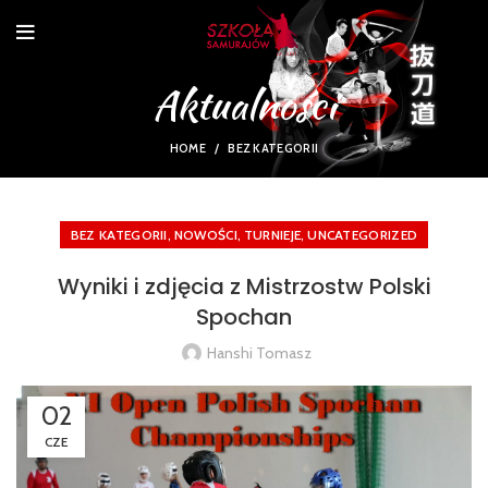
Aktualności
HOME
BEZ KATEGORII
,
,
,
BEZ KATEGORII
NOWOŚCI
TURNIEJE
UNCATEGORIZED
Wyniki i zdjęcia z Mistrzostw Polski
Spochan
Hanshi Tomasz
02
CZE