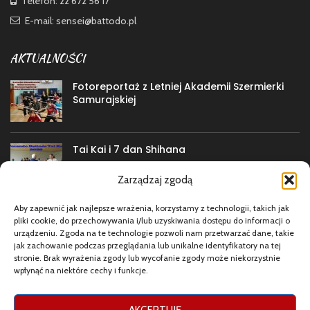
Telefon: 22 672 56 17
E-mail: sensei@battodo.pl
AKTUALNOŚCI
Fotoreportaż z Letniej Akademii Szermierki
Samurajskiej
Tai Kai i 7 dan Shihana
Zarządzaj zgodą
Aby zapewnić jak najlepsze wrażenia, korzystamy z technologii, takich jak
Przerwa wakacyjna
pliki cookie, do przechowywania i/lub uzyskiwania dostępu do informacji o
urządzeniu. Zgoda na te technologie pozwoli nam przetwarzać dane, takie
jak zachowanie podczas przeglądania lub unikalne identyfikatory na tej
stronie. Brak wyrażenia zgody lub wycofanie zgody może niekorzystnie
wpłynąć na niektóre cechy i funkcje.
MEDIA
Facebook
AKCEPTUJĘ