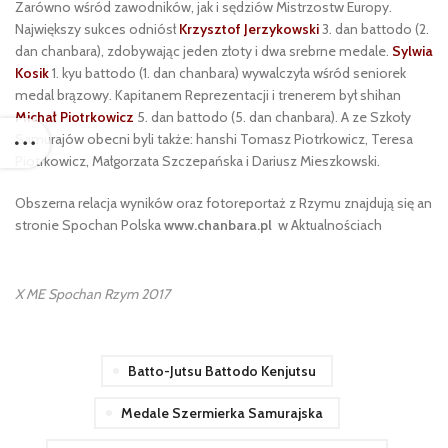
Zarówno wśród zawodników, jak i sędziów Mistrzostw Europy.
Największy sukces odniósł
Krzysztof Jerzykowski
3. dan battodo (2.
dan chanbara), zdobywając jeden złoty i dwa srebrne medale.
Sylwia
Kosik
1. kyu battodo (1. dan chanbara) wywalczyła wśród seniorek
medal brązowy. Kapitanem Reprezentacji i trenerem był shihan
Michał Piotrkowicz
5. dan battodo (5. dan chanbara). A ze Szkoły
Samurajów obecni byli także: hanshi Tomasz Piotrkowicz, Teresa
Piotrkowicz, Małgorzata Szczepańska i Dariusz Mieszkowski.
Obszerna relacja wyników oraz fotoreportaż z Rzymu znajdują się an
stronie Spochan Polska
www.chanbara.pl
w Aktualnościach
X ME Spochan Rzym 2017
Batto-Jutsu Battodo Kenjutsu
Medale Szermierka Samurajska