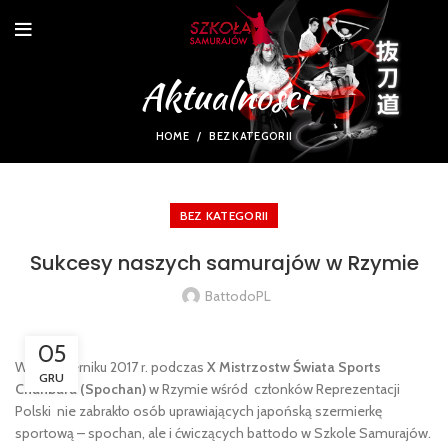
Aktualności
HOME
BEZ KATEGORII
BEZ KATEGORII
Sukcesy naszych samurajów w Rzymie
BattodoPL
05
W październiku 2017 r. podczas
X Mistrzostw Świata Sports
GRU
Chanbara (Spochan)
w Rzymie wśród członków Reprezentacji
Polski nie zabrakło osób uprawiających japońską szermierkę
sportową – spochan, ale i ćwiczących battodo w Szkole Samurajów.